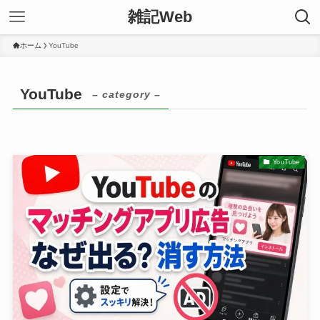
雑記Web
ホーム
YouTube
YouTube
– category –
YouTube