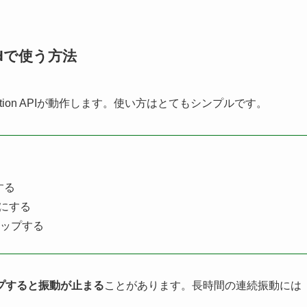
dで使う方法
bration APIが動作します。使い方はとてもシンプルです。
する
にする
タップする
プすると振動が止まる
ことがあります。長時間の連続振動には
。