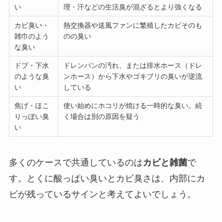
い
理・汗などの生活臭が混ざるとより強くなる
カビ臭い・
熱交換器や送風ファンに繁殖したカビそのも
雑巾のよう
のの臭い
な臭い
ドブ・下水
ドレンパンの汚れ、または排水ホース（ドレ
のような臭
ンホース）から下水やゴキブリの臭いが逆流
い
している
焦げ・ほこ
使い始めにホコリが焼ける一時的な臭い。続
りっぽい臭
く場合は別の原因を疑う
い
多くのケースで共通しているのは
カビと雑菌
で
す。とくに酸っぱい臭いとカビ臭さは、内部にカ
ビが残っているサインと考えてよいでしょう。