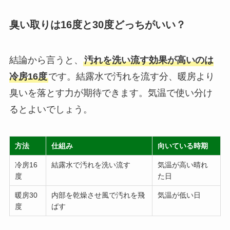
臭い取りは16度と30度どっちがいい？
結論から言うと、
汚れを洗い流す効果が高いのは
冷房16度
です。結露水で汚れを流す分、暖房より
臭いを落とす力が期待できます。気温で使い分け
るとよいでしょう。
方法
仕組み
向いている時期
冷房16
結露水で汚れを洗い流す
気温が高い晴れ
度
た日
暖房30
内部を乾燥させ風で汚れを飛
気温が低い日
度
ばす