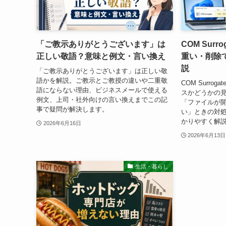
「ご教示ありがとうございます」は
COM Sur
正しい敬語？意味と例文・言い換え
重い・削除
説
「ご教示ありがとうございます」は正しい敬
語かを解説。ご教示とご教授の違いや二重敬
COM Surrog
語にならない理由、ビジネスメールで使える
スかどうかの見
例文、上司・社外向けの言い換えまでこの記
「ファイルが
事で疑問が解決します。
い」ときの対処
かりやすく解
2026年6月16日
2026年6月13日
生活・暮らし