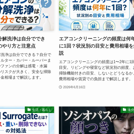
分解洗浄は自分ででき
エアコンクリーニングの頻度は何
のやり方と注意点
に1回？状況別の目安と費用相場を
説
解洗浄は自分でできる？自分で
ィルター・カバー・ルーバーま
エアコンクリーニングの頻度は1〜2年に1
やファンの分解は感電・水漏
目安。リビングや寝室など状況別の頻度、
のリスクが大きく、安全な掃除
掃除機能付きの目安、しないとどうなるか
料金相場まで解説します。
費用相場や賃貸での負担まで解説します。
2026年6月16日
生活・暮らし
未