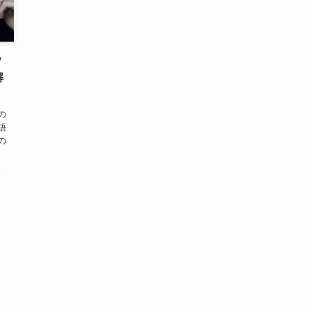
？
解
の
語
の
、
。