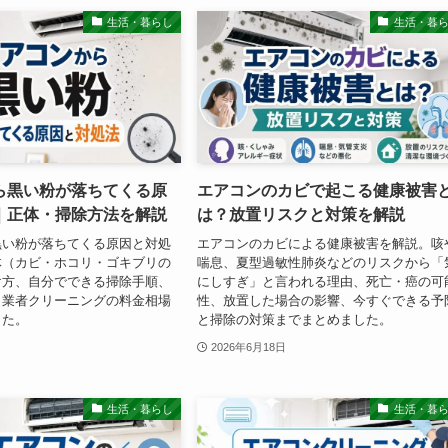
生活・暮らし
生活・暮
ら黒い粉が落ちてくる原
エアコンのカビで起こる健康被害
｜正体・掃除方法を解説
は？放置リスクと対策を解説
黒い粉が落ちてくる原因と対処
エアコンのカビによる健康被害を解説。咳
体（カビ・ホコリ・ゴキブリの
喘息、夏型過敏性肺炎などのリスクから「
け方、自分でできる掃除手順、
にしすぎ」と言われる理由、死亡・癌の可
、業者クリーニングの料金相場
性、放置した場合の影響、今すぐできる予
した。
と掃除の対策までまとめました。
2026年6月18日
生活・暮らし
生活・暮