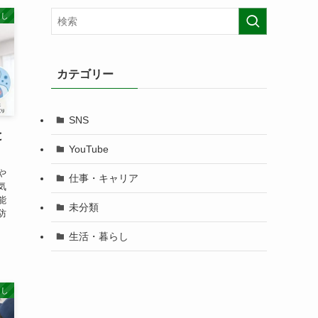
らし
カテゴリー
SNS
と
YouTube
や
仕事・キャリア
気
能
未分類
防
生活・暮らし
らし