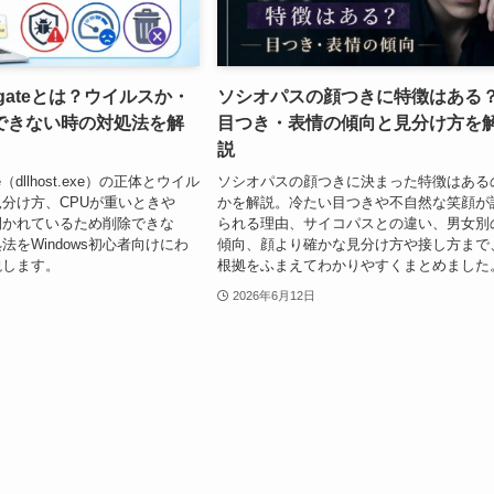
rogateとは？ウイルスか・
ソシオパスの顔つきに特徴はある
できない時の対処法を解
目つき・表情の傾向と見分け方を
説
ate（dllhost.exe）の正体とウイル
ソシオパスの顔つきに決まった特徴はある
分け方、CPUが重いときや
かを解説。冷たい目つきや不自然な笑顔が
開かれているため削除できな
られる理由、サイコパスとの違い、男女別
法をWindows初心者向けにわ
傾向、顔より確かな見分け方や接し方まで
説します。
根拠をふまえてわかりやすくまとめました
2026年6月12日