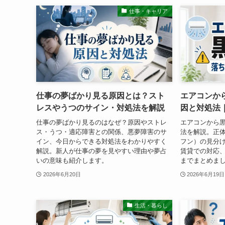
仕事・キャリア
仕事の夢ばかり見る原因とは？スト
エアコンか
レスやうつのサイン・対処法を解説
因と対処法
仕事の夢ばかり見るのはなぜ？原因やストレ
エアコンから
ス・うつ・適応障害との関係、悪夢障害のサ
法を解説。正
イン、今日からできる対処法をわかりやすく
フン）の見分
解説。新人が仕事の夢を見やすい理由や夢占
賃貸での対応
いの意味も紹介します。
までまとめま
2026年6月20日
2026年6月19日
生活・暮らし