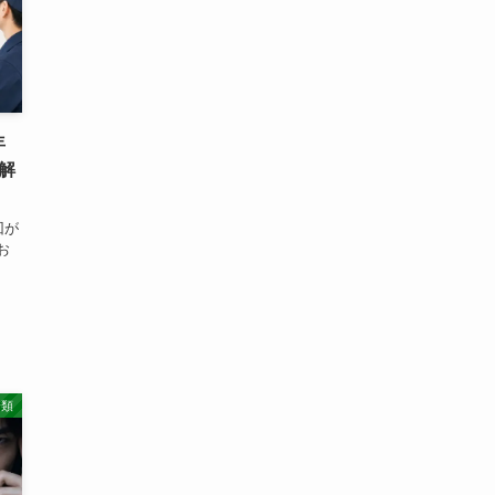
年
解
回が
お
、
分類